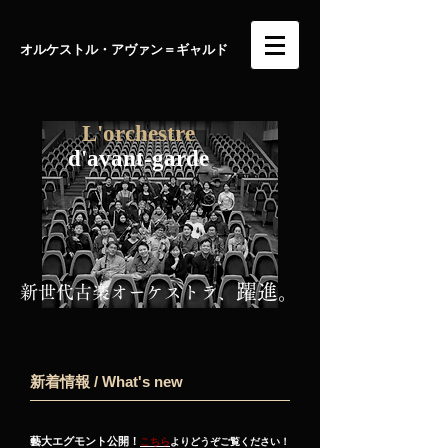
​オルケストル・アヴァン＝ギャルド
L'orchestre
​d'avant-garde
躍進。
新世代古楽オーケストラ、
新着情報 / What's new
藝大エグモント公開！
こちら
よりどうぞご覧ください！