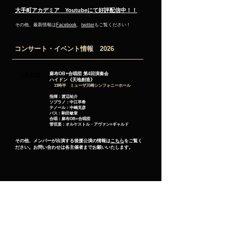
大手町アカデミア
Youtubeにて好評配信中！！
その他、最新情報は
Facebook
、
twitter
もご覧ください！
コンサート・イベント情報 2026
麻布OB+合唱団 第4回演奏会
5月31
日
ハイドン《天地創造》
13時半
ミューザ川崎シンフォニーホール
指揮：渡辺祐介
ソプラノ：中江早希
テノール：中嶋克彦
バス：駒田敏章
合唱：麻布OB+合唱団
管弦楽：オルケストル・アヴァン=ギャルド
その他、メンバーが出演する後援公演の情報は
こちら
をご覧く
ださい。お問い合わせは各主催者
までお願いいたします。